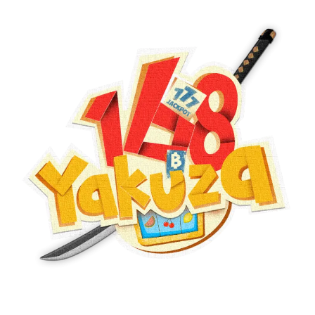
Skip
to
content