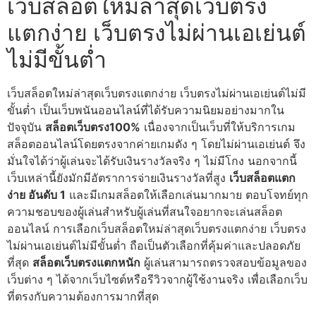
เว็บสล็อตใหม่ล่าสุดเว็บตรง
แตกง่าย เว็บตรงไม่ผ่านเอเย่นต์
ไม่มีขั้นต่ำ
เว็บสล็อตใหม่ล่าสุดเว็บตรงแตกง่าย เว็บตรงไม่ผ่านเอเย่นต์ไม่มี
ขั้นต่ำ เป็นเว็บพนันออนไลน์ที่ได้รับความนิยมอย่างมากใน
ปัจจุบัน
สล็อตเว็บตรง100%
เนื่องจากเป็นเว็บที่ให้บริการเกม
สล็อตออนไลน์โดยตรงจากค่ายเกมดัง ๆ โดยไม่ผ่านเอเย่นต์ จึง
มั่นใจได้ว่าผู้เล่นจะได้รับเงินรางวัลจริง ๆ ไม่มีโกง นอกจากนี้
เว็บเหล่านี้ยังมักมีอัตราการจ่ายเงินรางวัลที่สูง
เว็บสล็อตแตก
ง่าย อันดับ 1
และมีเกมสล็อตให้เลือกเล่นมากมาย ตอบโจทย์ทุก
ความชอบของผู้เล่นสำหรับผู้เล่นที่สนใจอยากจะเล่นสล็อต
ออนไลน์ การเลือกเว็บสล็อตใหม่ล่าสุดเว็บตรงแตกง่าย เว็บตรง
ไม่ผ่านเอเย่นต์ไม่มีขั้นต่ำ ถือเป็นตัวเลือกที่คุ้มค่าและปลอดภัย
ที่สุด
สล็อตเว็บตรงแตกหนัก
ผู้เล่นสามารถตรวจสอบข้อมูลของ
เว็บต่าง ๆ ได้จากเว็บไซต์หรือรีวิวจากผู้ใช้งานจริง เพื่อเลือกเว็บ
ที่ตรงกับความต้องการมากที่สุด