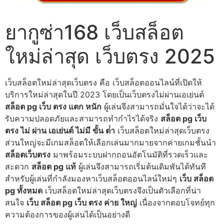
ยากูซ่า168 เว็บสล็อต
ใหม่ล่าสุด เว็บตรง 2025
เว็บสล็อตใหม่ล่าสุดเว็บตรง คือ เว็บสล็อตออนไลน์ที่เปิดให้
บริการใหม่ล่าสุดในปี 2023 โดยเป็นเว็บตรงไม่ผ่านเอเย่นต์
สล็อต pg เว็บ ตรง แตก หนัก
ผู้เล่นจึงสามารถมั่นใจได้ว่าจะได้
รับความปลอดภัยและสามารถทำกำไรได้จริง
สล็อต pg เว็บ
ตรง ไม่ ผ่าน เอเย่นต์ ไม่มี ขั้น ต่ํา
เว็บสล็อตใหม่ล่าสุดเว็บตรง
ส่วนใหญ่จะมีเกมสล็อตให้เลือกเล่นมากมายจากค่ายเกมชั้นนำ
สล็อตเว็บตรง
มาพร้อมระบบฝากถอนอัตโนมัติที่รวดเร็วและ
สะดวก
สล็อต pg แท้
ผู้เล่นจึงสามารถเริ่มต้นเดิมพันได้ทันที
สำหรับผู้เล่นที่กำลังมองหาเว็บสล็อตออนไลน์ใหม่ๆ
เว็บ สล็อต
pg ทั้งหมด
เว็บสล็อตใหม่ล่าสุดเว็บตรงจึงเป็นตัวเลือกที่น่า
สนใจ
เว็บ สล็อต pg เว็บ ตรง ค่าย ใหญ่
เนื่องจากตอบโจทย์ทุก
ความต้องการของผู้เล่นได้เป็นอย่างดี