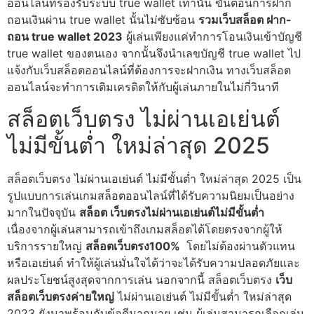
ออนไลน์ที่รองรับระบบ true wallet เท่านั้น ขั้นตอนการฝาก
ถอนเงินผ่าน true wallet นั้นไม่ซับซ้อน
รวมเว็บสล็อต ฝาก-
ถอน true wallet 2023
ผู้เล่นเพียงแค่ทำการโอนเงินเข้าบัญชี
true wallet ของตนเอง จากนั้นจึงนำเลขบัญชี true wallet ไป
แจ้งกับเว็บสล็อตออนไลน์ที่ต้องการจะฝากเงิน ทางเว็บสล็อต
ออนไลน์จะทำการเติมเครดิตให้กับผู้เล่นภายในไม่กี่วินาที
สล็อตเว็บตรง ไม่ผ่านเอเย่นต์
ไม่มีขั้นต่ำ ใหม่ล่าสุด 2025
สล็อตเว็บตรง ไม่ผ่านเอเย่นต์ ไม่มีขั้นต่ำ ใหม่ล่าสุด 2025 เป็น
รูปแบบการเล่นเกมสล็อตออนไลน์ที่ได้รับความนิยมเป็นอย่าง
มากในปัจจุบัน
สล็อต เว็บตรงไม่ผ่านเอเย่นต์ไม่มีขั้นต่ำ
เนื่องจากผู้เล่นสามารถเข้าถึงเกมสล็อตได้โดยตรงจากผู้ให้
บริการรายใหญ่
สล็อตเว็บตรง100%
โดยไม่ต้องผ่านตัวแทน
หรือเอเย่นต์ ทำให้ผู้เล่นมั่นใจได้ว่าจะได้รับความปลอดภัยและ
ผลประโยชน์สูงสุดจากการเล่น นอกจากนี้ สล็อตเว็บตรง
เว็บ
สล็อตเว็บตรงค่ายใหญ่
ไม่ผ่านเอเย่นต์ ไม่มีขั้นต่ำ ใหม่ล่าสุด
2023 ยังมาพร้อมกับข้อดีมากมาย เช่น ผู้เล่นสามารถเลือกเล่น