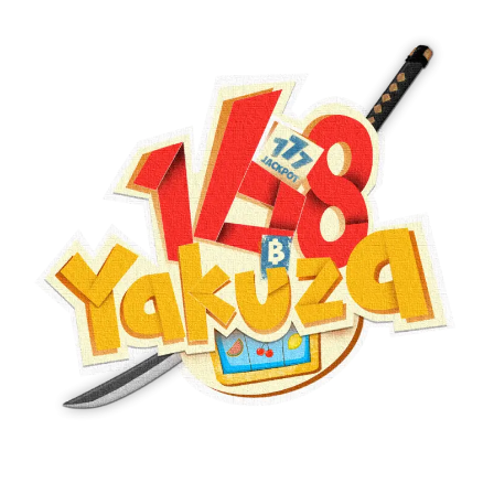
Skip
to
content