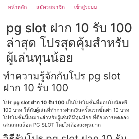
หน้าหลัก
สมัครสมาชิก
เข้าสู่ระบบ
pg slot ฝาก 10 รับ 100
ล่าสุด โปรสุดคุ้มสำหรับ
ผู้เล่นทุนน้อย
ทำความรู้จักกับโปร pg slot
ฝาก 10 รับ 100
โปร
pg slot ฝาก 10 รับ 100
เป็นโปรโมชั่นที่มอบโบนัสฟรี
100 บาท ให้กับผู้เล่นที่ทำการฝากเงินครั้งแรกขั้นต่ำ 10 บาท
โปรโมชั่นนี้เหมาะสำหรับผู้เล่นที่มีทุนน้อย ที่ต้องการทดลอง
เล่นเกมสล็อต PG SLOT โดยไม่ต้องลงทุนมาก
วิธีรับโปร pg slot ฝาก 10 รับ