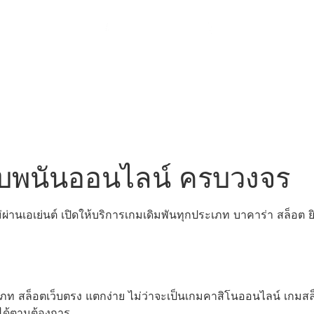
ว็บพนันออนไลน์ ครบวงจร
่านเอเย่นต์ เปิดให้บริการเกมเดิมพันทุกประเภท บาคาร่า สล็อต ยิงป
ะเภท สล็อตเว็บตรง แตกง่าย ไม่ว่าจะเป็นเกมคาสิโนออนไลน์ เกม
บได้ตามต้องการ