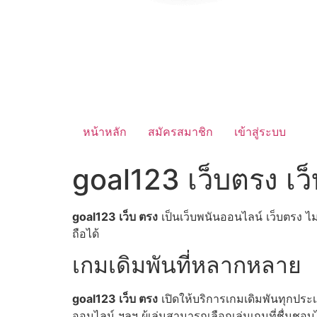
หน้าหลัก
สมัครสมาชิก
เข้าสู่ระบบ
goal123 เว็บตรง เ
goal123 เว็บ ตรง
เป็นเว็บพนันออนไลน์ เว็บตรง ไม่ผ
ถือได้
เกมเดิมพันที่หลากหลาย
goal123 เว็บ ตรง
เปิดให้บริการเกมเดิมพันทุกปร
ออนไลน์ ฯลฯ ผู้เล่นสามารถเลือกเล่นเกมที่ชื่นชอ