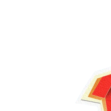
Skip
to
content