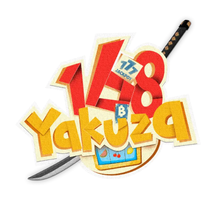
Skip
to
content