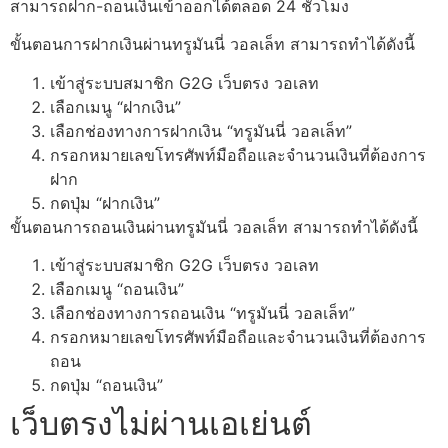
สามารถฝาก-ถอนเงินเข้าออกได้ตลอด 24 ชั่วโมง
ขั้นตอนการฝากเงินผ่านทรูมันนี่ วอลเล็ท สามารถทำได้ดังนี้
เข้าสู่ระบบสมาชิก G2G เว็บตรง วอเลท
เลือกเมนู “ฝากเงิน”
เลือกช่องทางการฝากเงิน “ทรูมันนี่ วอลเล็ท”
กรอกหมายเลขโทรศัพท์มือถือและจำนวนเงินที่ต้องการ
ฝาก
กดปุ่ม “ฝากเงิน”
ขั้นตอนการถอนเงินผ่านทรูมันนี่ วอลเล็ท สามารถทำได้ดังนี้
เข้าสู่ระบบสมาชิก G2G เว็บตรง วอเลท
เลือกเมนู “ถอนเงิน”
เลือกช่องทางการถอนเงิน “ทรูมันนี่ วอลเล็ท”
กรอกหมายเลขโทรศัพท์มือถือและจำนวนเงินที่ต้องการ
ถอน
กดปุ่ม “ถอนเงิน”
เว็บตรงไม่ผ่านเอเย่นต์