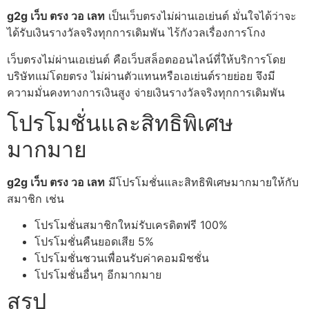
g2g เว็บ ตรง วอ เลท
เป็นเว็บตรงไม่ผ่านเอเย่นต์ มั่นใจได้ว่าจะ
ได้รับเงินรางวัลจริงทุกการเดิมพัน ไร้กังวลเรื่องการโกง
เว็บตรงไม่ผ่านเอเย่นต์ คือเว็บสล็อตออนไลน์ที่ให้บริการโดย
บริษัทแม่โดยตรง ไม่ผ่านตัวแทนหรือเอเย่นต์รายย่อย จึงมี
ความมั่นคงทางการเงินสูง จ่ายเงินรางวัลจริงทุกการเดิมพัน
โปรโมชั่นและสิทธิพิเศษ
มากมาย
g2g เว็บ ตรง วอ เลท
มีโปรโมชั่นและสิทธิพิเศษมากมายให้กับ
สมาชิก เช่น
โปรโมชั่นสมาชิกใหม่รับเครดิตฟรี 100%
โปรโมชั่นคืนยอดเสีย 5%
โปรโมชั่นชวนเพื่อนรับค่าคอมมิชชั่น
โปรโมชั่นอื่นๆ อีกมากมาย
สรุป