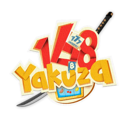
Skip
to
content