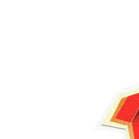
Skip
to
content