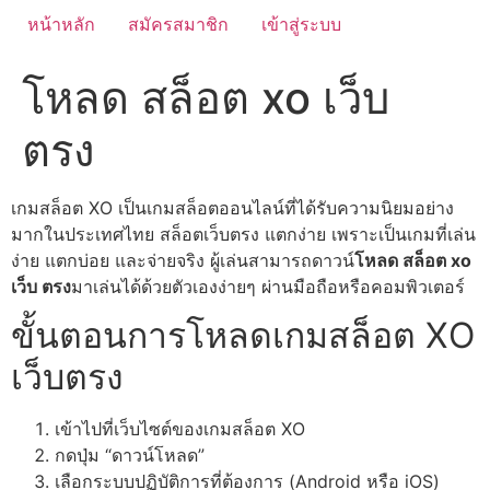
หน้าหลัก
สมัครสมาชิก
เข้าสู่ระบบ
โหลด สล็อต xo เว็บ
ตรง
เกมสล็อต XO เป็นเกมสล็อตออนไลน์ที่ได้รับความนิยมอย่าง
มากในประเทศไทย สล็อตเว็บตรง แตกง่าย เพราะเป็นเกมที่เล่น
ง่าย แตกบ่อย และจ่ายจริง ผู้เล่นสามารถดาวน์
โหลด สล็อต xo
เว็บ ตรง
มาเล่นได้ด้วยตัวเองง่ายๆ ผ่านมือถือหรือคอมพิวเตอร์
ขั้นตอนการโหลดเกมสล็อต XO
เว็บตรง
เข้าไปที่เว็บไซต์ของเกมสล็อต XO
กดปุ่ม “ดาวน์โหลด”
เลือกระบบปฏิบัติการที่ต้องการ (Android หรือ iOS)