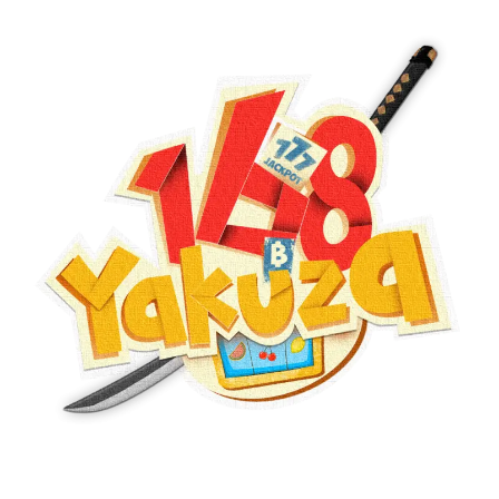
Skip
to
content