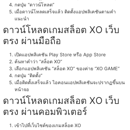
กดปุ่ม “ดาวน์โหลด”
เมื่อดาวน์โหลดเสร็จแล้ว ติดตั้งแอปพลิเคชันตามคำ
แนะนำ
ดาวน์โหลดเกมสล็อต XO เว็บ
ตรง ผ่านมือถือ
เปิดแอปพลิเคชัน Play Store หรือ App Store
ค้นหาคำว่า “สล็อต XO”
เลือกแอปพลิเคชัน “สล็อต XO” ของค่าย “XO GAME”
กดปุ่ม “ติดตั้ง”
เมื่อติดตั้งเสร็จแล้ว ไอคอนแอปพลิเคชันจะปรากฏขึ้นบน
หน้าจอ
ดาวน์โหลดเกมสล็อต XO เว็บ
ตรง ผ่านคอมพิวเตอร์
เข้าไปที่เว็บไซต์ของเกมสล็อต XO