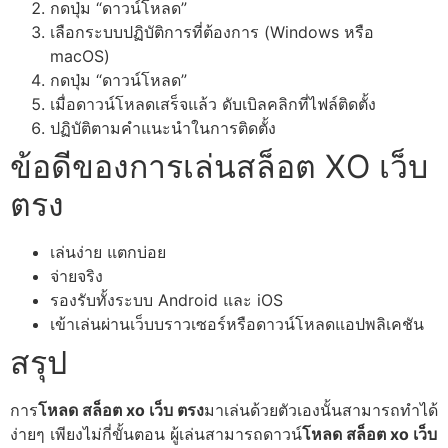
กดปุ่ม “ดาวน์โหลด”
เลือกระบบปฏิบัติการที่ต้องการ (Windows หรือ
macOS)
กดปุ่ม “ดาวน์โหลด”
เมื่อดาวน์โหลดเสร็จแล้ว ดับเบิลคลิกที่ไฟล์ติดตั้ง
ปฏิบัติตามคำแนะนำในการติดตั้ง
ข้อดีของการเล่นสล็อต XO เว็บ
ตรง
เล่นง่าย แตกบ่อย
จ่ายจริง
รองรับทั้งระบบ Android และ iOS
เข้าเล่นผ่านเว็บบราวเซอร์หรือดาวน์โหลดแอปพลิเคชัน
สรุป
การ
โหลด สล็อต xo เว็บ ตรง
มาเล่นด้วยตัวเองนั้นสามารถทำได้
ง่ายๆ เพียงไม่กี่ขั้นตอน ผู้เล่นสามารถดาวน์
โหลด สล็อต xo เว็บ