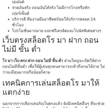
เอเย่นต์
จ่ายเงินจริง ถอนเงินได้จริง ไม่มีการโกงหรือหัก
เปอร์เซ็นต์
บริการดี ทีมงานมืออาชีพพร้อมให้บริการตลอด 24
ชั่วโมง
โปรโมชั่นมากมาย แจกฟรีเครดิตและโบนัสพิเศษต่างๆ
เว็บตรงสล็อตโร มา ฝาก ถอน
ไม่มี ขั้น ต่ำ
โร มา เว็บ ตรง ฝาก ถอน ไม่มี ขั้น ต่ำ
ส่วนใหญ่จะเปิดให้ฝาก
ถอนไม่มีขั้นต่ำ เพื่อให้ผู้เล่นทุกคนสามารถเข้าถึงเกมได้ง่าย ไม่
ว่าจะมีทุนมากหรือน้อยก็ตาม
เทคนิคการเล่นสล็อตโร มาให้
แตกง่าย
นอกจากการเลือกเล่นกับเว็บตรงแล้ว ยังมีเทคนิคอื่นๆ ที่จะช่วย