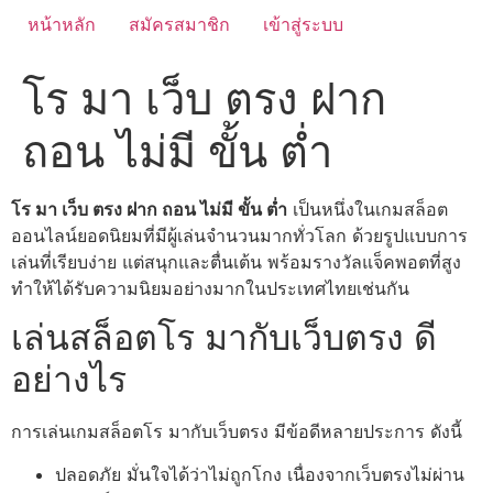
หน้าหลัก
สมัครสมาชิก
เข้าสู่ระบบ
โร มา เว็บ ตรง ฝาก
ถอน ไม่มี ขั้น ต่ำ
โร มา เว็บ ตรง ฝาก ถอน ไม่มี ขั้น ต่ำ
เป็นหนึ่งในเกมสล็อต
ออนไลน์ยอดนิยมที่มีผู้เล่นจำนวนมากทั่วโลก ด้วยรูปแบบการ
เล่นที่เรียบง่าย แต่สนุกและตื่นเต้น พร้อมรางวัลแจ็คพอตที่สูง
ทำให้ได้รับความนิยมอย่างมากในประเทศไทยเช่นกัน
เล่นสล็อตโร มากับเว็บตรง ดี
อย่างไร
การเล่นเกมสล็อตโร มากับเว็บตรง มีข้อดีหลายประการ ดังนี้
ปลอดภัย มั่นใจได้ว่าไม่ถูกโกง เนื่องจากเว็บตรงไม่ผ่าน