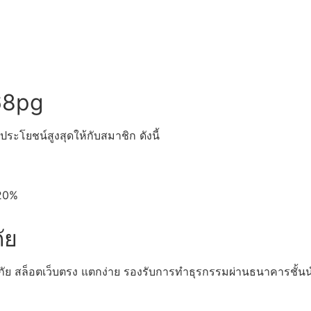
168pg
ระโยชน์สูงสุดให้กับสมาชิก ดังนี้
 20%
ัย
ภัย สล็อตเว็บตรง แตกง่าย รองรับการทำธุรกรรมผ่านธนาคารชั้