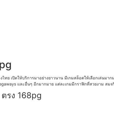
8pg
ของไทย เปิดให้บริการมาอย่างยาวนาน มีเกมสล็อตให้เลือกเล่นมา
gaways และอื่นๆ อีกมากมาย แต่ละเกมมีกราฟิกที่สวยงาม สมจริ
 ตรง 168pg