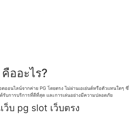
ง คืออะไร?
ล็อตออนไลน์จากค่าย PG โดยตรง ไม่ผ่านเอเย่นต์หรือตัวแทนใดๆ ซึ่
ด้รับการบริการที่ดีที่สุด และการเล่นอย่างมีความปลอดภัย
ว็บ pg slot เว็บตรง