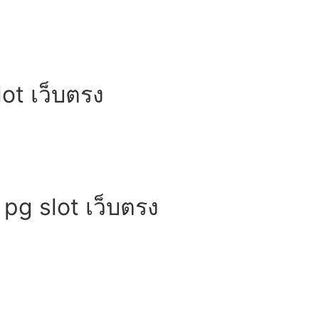
lot เว็บตรง
pg slot เว็บตรง