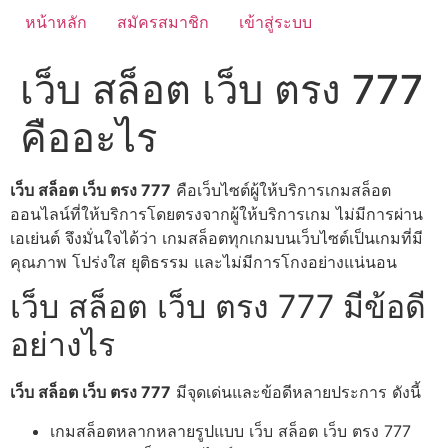
หน้าหลัก
สมัครสมาชิก
เข้าสู่ระบบ
เว็บ สล็อต เว็บ ตรง 777
คืออะไร
เว็บ สล็อต เว็บ ตรง 777
คือเว็บไซต์ผู้ให้บริการเกมสล็อต
ออนไลน์ที่ให้บริการโดยตรงจากผู้ให้บริการเกม ไม่มีการผ่าน
เอเย่นต์ จึงมั่นใจได้ว่า เกมสล็อตทุกเกมบนเว็บไซต์เป็นเกมที่มี
คุณภาพ โปร่งใส ยุติธรรม และไม่มีการโกงอย่างแน่นอน
เว็บ สล็อต เว็บ ตรง 777 มีข้อดี
อย่างไร
เว็บ สล็อต เว็บ ตรง 777
มีจุดเด่นและข้อดีหลายประการ ดังนี้
เกมสล็อตหลากหลายรูปแบบ เว็บ สล็อต เว็บ ตรง 777