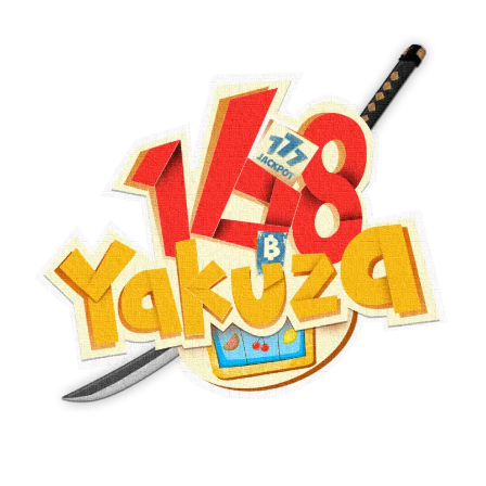
Skip
to
content