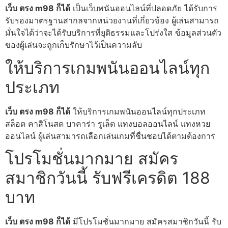
เว็บ ตรง m98 ก็ได้
เป็นเว็บพนันออนไลน์ที่ปลอดภัย ได้รับการ
รับรองมาตรฐานสากลจากหน่วยงานที่เกี่ยวข้อง ผู้เล่นสามารถ
มั่นใจได้ว่าจะได้รับบริการที่ยุติธรรมและโปร่งใส ข้อมูลส่วนตัว
ของผู้เล่นจะถูกเก็บรักษาไว้เป็นความลับ
ให้บริการเกมพนันออนไลน์ทุก
ประเภท
เว็บ ตรง m98 ก็ได้
ให้บริการเกมพนันออนไลน์ทุกประเภท
สล็อต คาสิโนสด บาคาร่า รูเล็ต แทงบอลออนไลน์ แทงหวย
ออนไลน์ ผู้เล่นสามารถเลือกเล่นเกมที่ชื่นชอบได้ตามต้องการ
โปรโมชั่นมากมาย สมัคร
สมาชิกวันนี้ รับฟรีเครดิต 188
บาท
เว็บ ตรง m98 ก็ได้
มีโปรโมชั่นมากมาย สมัครสมาชิกวันนี้ รับ