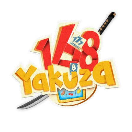
Skip
to
content