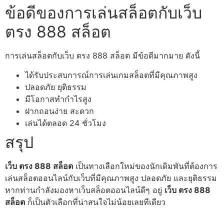
ข้อดีของการเล่นสล็อตกับเว็บ
ตรง 888 สล็อต
การเล่นสล็อตกับเว็บ ตรง 888 สล็อต มีข้อดีมากมาย ดังนี้
ได้รับประสบการณ์การเล่นเกมสล็อตที่มีคุณภาพสูง
ปลอดภัย ยุติธรรม
มีโอกาสทำกำไรสูง
ฝากถอนง่าย สะดวก
เล่นได้ตลอด 24 ชั่วโมง
สรุป
เว็บ ตรง 888 สล็อต
เป็นทางเลือกใหม่ของนักเดิมพันที่ต้องการ
เล่นสล็อตออนไลน์กับเว็บที่มีคุณภาพสูง ปลอดภัย และยุติธรรม
หากท่านกำลังมองหาเว็บสล็อตออนไลน์ดีๆ อยู่
เว็บ ตรง 888
สล็อต
ก็เป็นตัวเลือกที่น่าสนใจไม่น้อยเลยทีเดียว