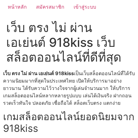
หน้าหลัก
สมัครสมาชิก
เข้าสู่ระบบ
เว็บ ตรง ไม่ ผ่าน
เอเย่นต์ 918kiss เว็บ
สล็อตออนไลน์ที่ดีที่สุด
เว็บ ตรง ไม่ ผ่าน เอเย่นต์ 918kiss
เป็นเว็บสล็อตออนไลน์ที่ได้รับ
ความนิยมมากที่สุดในประเทศไทย เปิดให้บริการมาอย่าง
ยาวนาน ได้รับความไว้วางใจจากผู้เล่นจำนวนมาก ให้บริการ
เกมสล็อตออนไลน์หลากหลายรูปแบบ เล่นได้เงินจริง ฝากถอน
รวดเร็วทันใจ ปลอดภัย เชื่อถือได้ สล็อตเว็บตรง แตกง่าย
เกมสล็อตออนไลน์ยอดนิยมจาก
918kiss