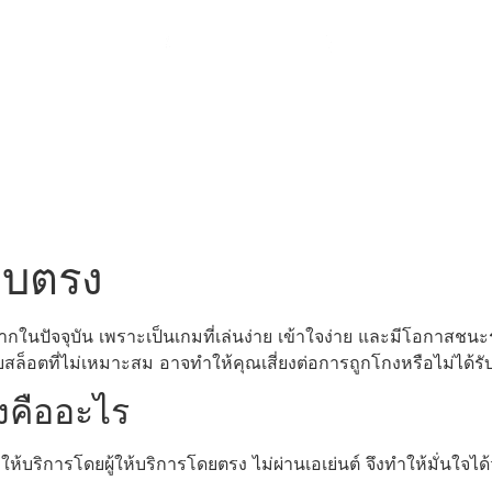
ว็บตรง
กในปัจจุบัน เพราะเป็นเกมที่เล่นง่าย เข้าใจง่าย และมีโอกาสชนะร
ล็อตที่ไม่เหมาะสม อาจทำให้คุณเสี่ยงต่อการถูกโกงหรือไม่ได้รับ
งคืออะไร
ให้บริการโดยผู้ให้บริการโดยตรง ไม่ผ่านเอเย่นต์ จึงทำให้มั่นใจได