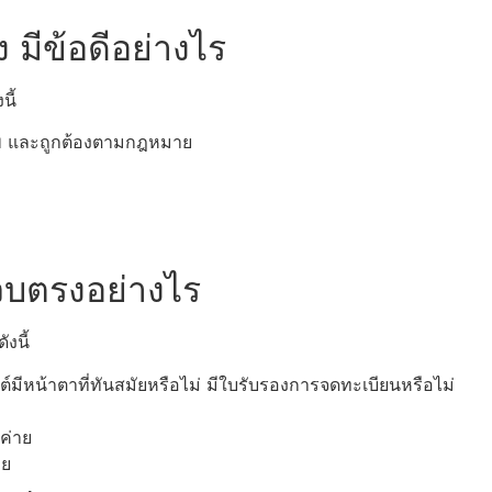
 มีข้อดีอย่างไร
นี้
ณภาพ และถูกต้องตามกฎหมาย
ว็บตรงอย่างไร
งนี้
ต์มีหน้าตาที่ทันสมัยหรือไม่ มีใบรับรองการจดทะเบียนหรือไม่
ค่าย
าย