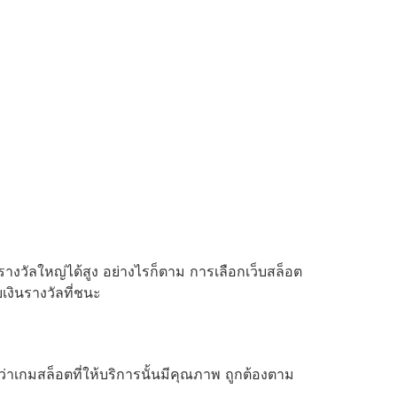
างวัลใหญ่ได้สูง อย่างไรก็ตาม การเลือกเว็บสล็อต
เงินรางวัลที่ชนะ
้ว่าเกมสล็อตที่ให้บริการนั้นมีคุณภาพ ถูกต้องตาม