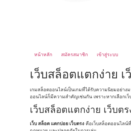
หน้าหลัก
สมัครสมาชิก
เข้าสู่ระบบ
เว็บสล็อตแตกง่าย เ
เกมสล็อตออนไลน์เป็นเกมที่ได้รับความนิยมอย่างมา
ออนไลน์ก็มีความสำคัญเช่นกัน เพราะหากเลือกเว็บส
เว็บสล็อตแตกง่าย เว็บตร
เว็บ สล็อต แตกบ่อย เว็บตรง
คือเว็บสล็อตออนไลน์ที่
กฎหมาย และปลอดภัยในการเล่น