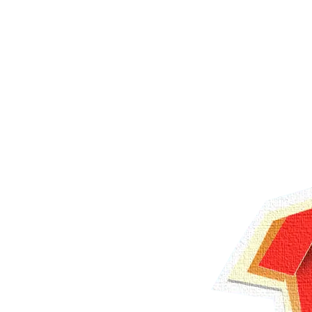
Skip
to
content