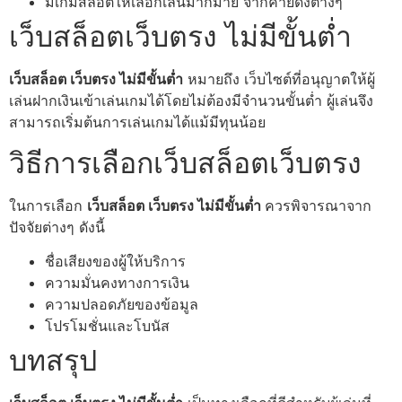
มีเกมสล็อตให้เลือกเล่นมากมาย จากค่ายดังต่างๆ
เว็บสล็อตเว็บตรง ไม่มีขั้นต่ำ
เว็บสล็อต เว็บตรง ไม่มีขั้นต่ำ
หมายถึง เว็บไซต์ที่อนุญาตให้ผู้
เล่นฝากเงินเข้าเล่นเกมได้โดยไม่ต้องมีจำนวนขั้นต่ำ ผู้เล่นจึง
สามารถเริ่มต้นการเล่นเกมได้แม้มีทุนน้อย
วิธีการเลือกเว็บสล็อตเว็บตรง
ในการเลือก
เว็บสล็อต เว็บตรง ไม่มีขั้นต่ำ
ควรพิจารณาจาก
ปัจจัยต่างๆ ดังนี้
ชื่อเสียงของผู้ให้บริการ
ความมั่นคงทางการเงิน
ความปลอดภัยของข้อมูล
โปรโมชั่นและโบนัส
บทสรุป