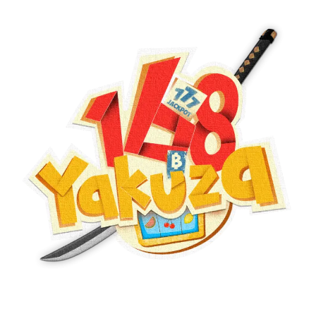
Skip
to
content