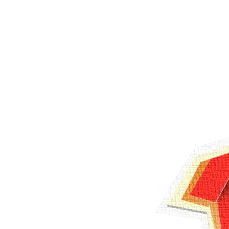
Skip
to
content