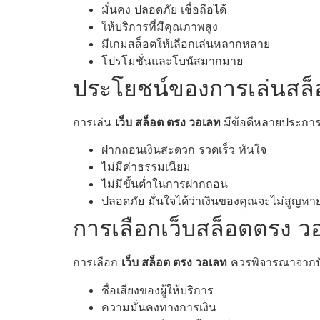
มั่นคง ปลอดภัย เชื่อถือได้
ให้บริการที่มีคุณภาพสูง
มีเกมสล็อตให้เลือกเล่นหลากหลาย
โปรโมชั่นและโบนัสมากมาย
ประโยชน์ของการเล่นสล็
การเล่น
เว็บ สล็อต ตรง วอเลท
มีข้อดีหลายประการ
ฝากถอนเงินสะดวก รวดเร็ว ทันใจ
ไม่มีค่าธรรมเนียม
ไม่มีขั้นต่ำในการฝากถอน
ปลอดภัย มั่นใจได้ว่าเงินของคุณจะไม่สูญหา
การเลือกเว็บสล็อตตรง 
การเลือก
เว็บ สล็อต ตรง วอเลท
ควรพิจารณาจากปัจ
ชื่อเสียงของผู้ให้บริการ
ความมั่นคงทางการเงิน