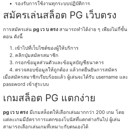
รองรับการใช้งานทุกระบบปฏิบัติการ
สมัครเล่นสล็อต PG เว็บตรง
การสมัครเล่น
pg เว บ ตรง
สามารถทำได้ง่าย ๆ เพียงไม่กี่ขั้น
ตอน ดังนี้
เข้าไปที่เว็บไซต์ของผู้ให้บริการ
คลิกปุ่มสมัครสมาชิก
กรอกข้อมูลส่วนตัวและข้อมูลบัญชีธนาคาร
ตรวจสอบข้อมูลให้ถูกต้อง แล้วกดยืนยันการสมัคร
เมื่อสมัครสมาชิกเรียบร้อยแล้ว ผู้เล่นจะได้รับ username และ
password เข้าสู่ระบบ
เกมสล็อต PG แตกง่าย
pg เว บ ตรง
มีเกมสล็อตให้เลือกเล่นมากกว่า 200 เกม โดย
แต่ละเกมมีอัตราการแตกของโบนัสที่แตกต่างกันไป ผู้เล่น
สามารถเลือกเล่นเกมที่เหมาะกับตนเองได้