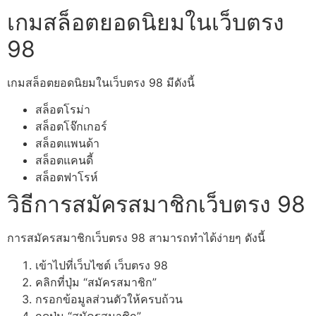
เกมสล็อตยอดนิยมในเว็บตรง
98
เกมสล็อตยอดนิยมในเว็บตรง 98 มีดังนี้
สล็อตโรม่า
สล็อตโจ๊กเกอร์
สล็อตแพนด้า
สล็อตแคนดี้
สล็อตฟาโรห์
วิธีการสมัครสมาชิกเว็บตรง 98
การสมัครสมาชิกเว็บตรง 98 สามารถทำได้ง่ายๆ ดังนี้
เข้าไปที่เว็บไซต์ เว็บตรง 98
คลิกที่ปุ่ม “สมัครสมาชิก”
กรอกข้อมูลส่วนตัวให้ครบถ้วน
กดปุ่ม “สมัครสมาชิก”