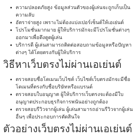
ความปลอดภัยสูง ข้อมูลส่วนตัวของผู้เล่นจะถูกเก็บเป็น
ความลับ
อัตราจ่ายสูง เพราะไม่ต้องแบ่งเปอร์เซ็นต์ให้เอเย่นต์
โปรโมชั่นมากมาย ผู้ให้บริการมักจะมีโปรโมชั่นต่างๆ
ออกมาเพื่อดึงดูดผู้เล่น
บริการดี ผู้เล่นสามารถติดต่อสอบถามข้อมูลหรือปัญหา
ต่างๆ ได้โดยตรงกับผู้ให้บริการ
วิธีหาเว็บตรงไม่ผ่านเอเย่นต์
ตรวจสอบชื่อโดเมนเว็บไซต์ เว็บไซต์เว็บตรงมักจะมีชื่อ
โดเมนที่ตรงกับชื่อบริษัทหรือแบรนด์
ตรวจสอบใบอนุญาต ผู้ให้บริการเว็บตรงจะต้องมีใบ
อนุญาตประกอบธุรกิจการพนันอย่างถูกต้อง
ตรวจสอบรีวิวจากผู้เล่น ผู้เล่นสามารถอ่านรีวิวจากผู้เล่น
อื่นๆ เพื่อประกอบการตัดสินใจ
ตัวอย่างเว็บตรงไม่ผ่านเอเย่นต์