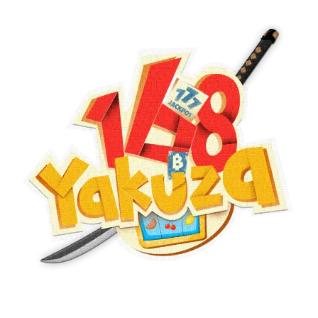
Skip
to
content