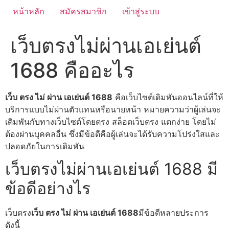
หน้าหลัก
สมัครสมาชิก
เข้าสู่ระบบ
เว็บตรงไม่ผ่านเอเย่นต์
1688 คืออะไร
เว็บ ตรง ไม่ ผ่าน เอเย่นต์ 1688
คือเว็บไซต์เดิมพันออนไลน์ที่ให้
บริการแบบไม่ผ่านตัวแทนหรือนายหน้า หมายความว่าผู้เล่นจะ
เดิมพันกับทางเว็บไซต์โดยตรง สล็อตเว็บตรง แตกง่าย โดยไม่
ต้องผ่านบุคคลอื่น ซึ่งมีข้อดีคือผู้เล่นจะได้รับความโปร่งใสและ
ปลอดภัยในการเดิมพัน
เว็บตรงไม่ผ่านเอเย่นต์ 1688 มี
ข้อดีอย่างไร
เว็บตรง
เว็บ ตรง ไม่ ผ่าน เอเย่นต์ 1688
มีข้อดีหลายประการ
ดังนี้