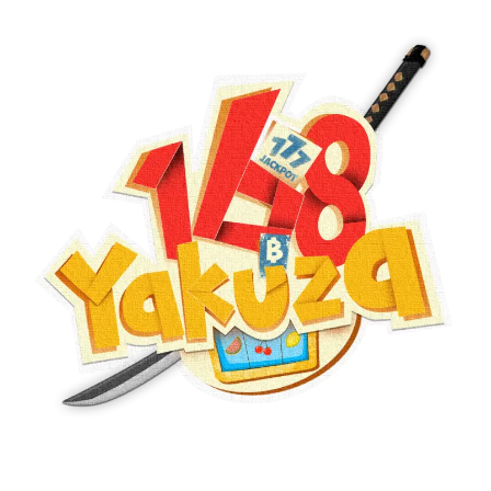
Skip
to
content