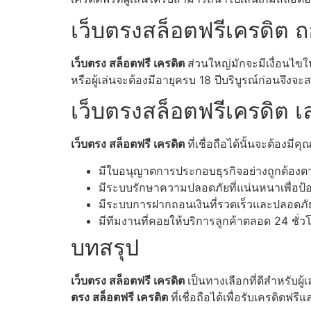
เว็บตรงสล็อตฟรีเครดิต ถอ
เว็บตรง สล็อตฟรี เครดิต
ส่วนใหญ่มักจะมีเงื่อนไข
หรือผู้เล่นจะต้องมีอายุครบ 18 ปีบริบูรณ์ก่อนจึงจ
เว็บตรงสล็อตฟรีเครดิต เล่
เว็บตรง สล็อตฟรี เครดิต
ที่เชื่อถือได้นั้นจะต้องมีคุ
มีใบอนุญาตการประกอบธุรกิจอย่างถูกต้อ
มีระบบรักษาความปลอดภัยที่แน่นหนาเพื่อป้อ
มีระบบการฝากถอนเงินที่รวดเร็วและปลอดภั
มีทีมงานที่คอยให้บริการลูกค้าตลอด 24 ชั่ว
บทสรุป
เว็บตรง สล็อตฟรี เครดิต
เป็นทางเลือกที่ดีสำหรับ
ตรง สล็อตฟรี เครดิต
ที่เชื่อถือได้เพื่อรับเครดิ