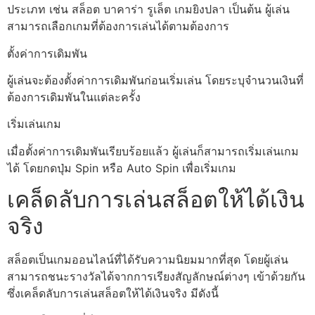
ประเภท เช่น สล็อต บาคาร่า รูเล็ต เกมยิงปลา เป็นต้น ผู้เล่น
สามารถเลือกเกมที่ต้องการเล่นได้ตามต้องการ
ตั้งค่าการเดิมพัน
ผู้เล่นจะต้องตั้งค่าการเดิมพันก่อนเริ่มเล่น โดยระบุจำนวนเงินที่
ต้องการเดิมพันในแต่ละครั้ง
เริ่มเล่นเกม
เมื่อตั้งค่าการเดิมพันเรียบร้อยแล้ว ผู้เล่นก็สามารถเริ่มเล่นเกม
ได้ โดยกดปุ่ม Spin หรือ Auto Spin เพื่อเริ่มเกม
เคล็ดลับการเล่นสล็อตให้ได้เงิน
จริง
สล็อตเป็นเกมออนไลน์ที่ได้รับความนิยมมากที่สุด โดยผู้เล่น
สามารถชนะรางวัลได้จากการเรียงสัญลักษณ์ต่างๆ เข้าด้วยกัน
ซึ่งเคล็ดลับการเล่นสล็อตให้ได้เงินจริง มีดังนี้