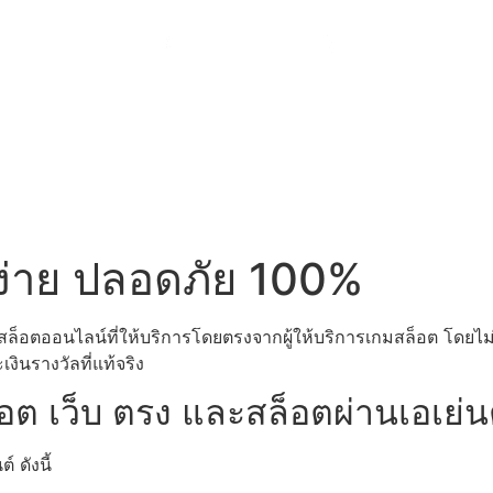
กง่าย ปลอดภัย 100%
กมสล็อตออนไลน์ที่ให้บริการโดยตรงจากผู้ให้บริการเกมสล็อต โดยไม
งินรางวัลที่แท้จริง
ต เว็บ ตรง และสล็อตผ่านเอเย่น
 ดังนี้