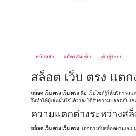
หน้าหลัก
สมัครสมาชิก
เข้าสู่ระบบ
สล็อต เว็บ ตรง แต
สล็อต เว็บ ตรง เว็บ ตรง
คือ เว็บไซต์ผู้ให้บริการเ
จึงทำให้ผู้เล่นมั่นใจได้ว่าจะได้รับความปลอดภัยและเ
ความแตกต่างระหว่างสล็อ
สล็อต เว็บ ตรง เว็บ ตรง
แตกต่างกับสล็อตผ่านเอเย่นต์