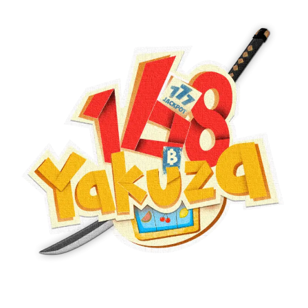
Skip
to
content