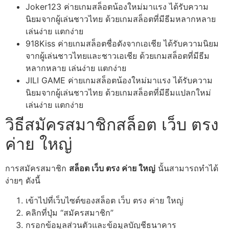
Joker123 ค่ายเกมสล็อตน้องใหม่มาแรง ได้รับความ
นิยมจากผู้เล่นชาวไทย ด้วยเกมสล็อตที่มีธีมหลากหลาย
เล่นง่าย แตกง่าย
918Kiss ค่ายเกมสล็อตชื่อดังจากเอเชีย ได้รับความนิยม
จากผู้เล่นชาวไทยและชาวเอเชีย ด้วยเกมสล็อตที่มีธีม
หลากหลาย เล่นง่าย แตกง่าย
JILI GAME ค่ายเกมสล็อตน้องใหม่มาแรง ได้รับความ
นิยมจากผู้เล่นชาวไทย ด้วยเกมสล็อตที่มีธีมแปลกใหม่
เล่นง่าย แตกง่าย
วิธีสมัครสมาชิกสล็อต เว็บ ตรง
ค่าย ใหญ่
การสมัครสมาชิก
สล็อต เว็บ ตรง ค่าย ใหญ่
นั้นสามารถทำได้
ง่ายๆ ดังนี้
เข้าไปที่เว็บไซต์ของสล็อต เว็บ ตรง ค่าย ใหญ่
คลิกที่ปุ่ม “สมัครสมาชิก”
กรอกข้อมูลส่วนตัวและข้อมูลบัญชีธนาคาร