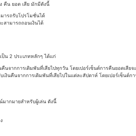
คืน ยอด เสีย มักมีดังนี้
สามารถรับโปรโมชั่นได้
ึงจะสามารถถอนเงินได้
เป็น 2 ประเภทหลักๆ ได้แก่
เงินคืนจากการเดิมพันที่เสียไปทุกวัน โดยเปอร์เซ็นต์การคืนยอดเสี
้รับเงินคืนจากการเดิมพันที่เสียไปในแต่ละสัปดาห์ โดยเปอร์เซ็นต
มากมายสำหรับผู้เล่น ดังนี้
อง