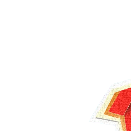
Skip
to
content