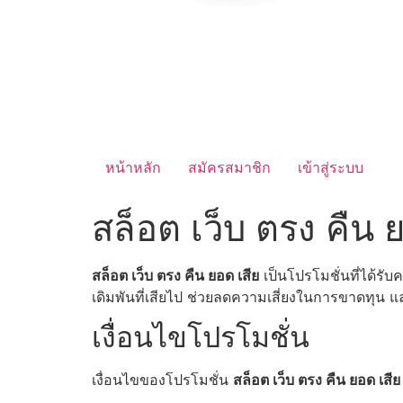
หน้าหลัก
สมัครสมาชิก
เข้าสู่ระบบ
สล็อต เว็บ ตรง คืน 
สล็อต เว็บ ตรง คืน ยอด เสีย
เป็นโปรโมชั่นที่ได้รั
เดิมพันที่เสียไป ช่วยลดความเสี่ยงในการขาดทุน และ
เงื่อนไขโปรโมชั่น
เงื่อนไขของโปรโมชั่น
สล็อต เว็บ ตรง คืน ยอด เสีย