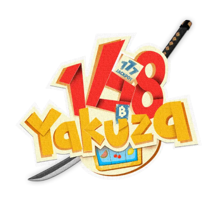
Skip
to
content