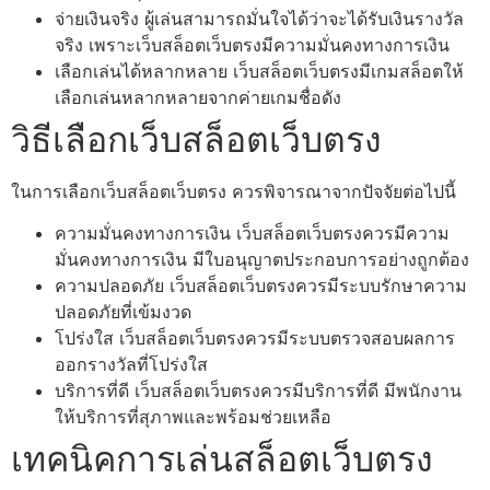
จ่ายเงินจริง ผู้เล่นสามารถมั่นใจได้ว่าจะได้รับเงินรางวัล
จริง เพราะเว็บสล็อตเว็บตรงมีความมั่นคงทางการเงิน
เลือกเล่นได้หลากหลาย เว็บสล็อตเว็บตรงมีเกมสล็อตให้
เลือกเล่นหลากหลายจากค่ายเกมชื่อดัง
วิธีเลือกเว็บสล็อตเว็บตรง
ในการเลือกเว็บสล็อตเว็บตรง ควรพิจารณาจากปัจจัยต่อไปนี้
ความมั่นคงทางการเงิน เว็บสล็อตเว็บตรงควรมีความ
มั่นคงทางการเงิน มีใบอนุญาตประกอบการอย่างถูกต้อง
ความปลอดภัย เว็บสล็อตเว็บตรงควรมีระบบรักษาความ
ปลอดภัยที่เข้มงวด
โปร่งใส เว็บสล็อตเว็บตรงควรมีระบบตรวจสอบผลการ
ออกรางวัลที่โปร่งใส
บริการที่ดี เว็บสล็อตเว็บตรงควรมีบริการที่ดี มีพนักงาน
ให้บริการที่สุภาพและพร้อมช่วยเหลือ
เทคนิคการเล่นสล็อตเว็บตรง