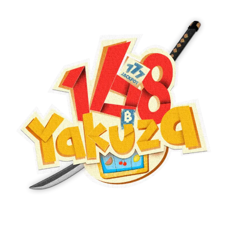
Skip
to
content