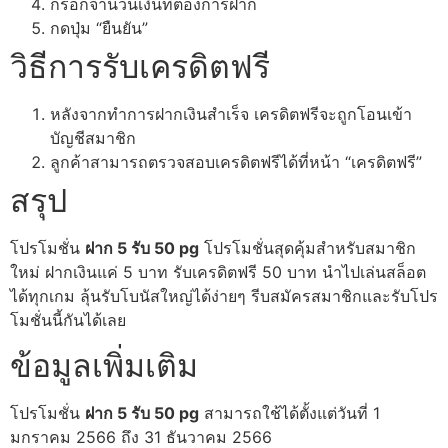
กรอกจำนวนเงินที่ต้องการฝาก
กดปุ่ม “ยืนยัน”
วิธีการรับเครดิตฟรี
หลังจากทำการฝากเงินสำเร็จ เครดิตฟรีจะถูกโอนเข้า
บัญชีสมาชิก
ลูกค้าสามารถตรวจสอบเครดิตฟรีได้ที่หน้า “เครดิตฟรี”
สรุป
โปรโมชั่น
ฝาก 5 รับ 50 pg
โปรโมชั่นสุดคุ้มสำหรับสมาชิก
ใหม่ ฝากเงินแค่ 5 บาท รับเครดิตฟรี 50 บาท นำไปเล่นสล็อต
ได้ทุกเกม ลุ้นรับโบนัสใหญ่ได้ง่ายๆ รีบสมัครสมาชิกและรับโปร
โมชั่นนี้กันได้เลย
ข้อมูลเพิ่มเติม
โปรโมชั่น
ฝาก 5 รับ 50 pg
สามารถใช้ได้ตั้งแต่วันที่ 1
มกราคม 2566 ถึง 31 ธันวาคม 2566