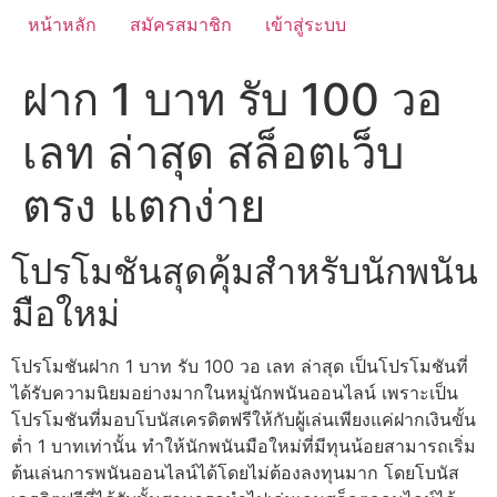
หน้าหลัก
สมัครสมาชิก
เข้าสู่ระบบ
ฝาก 1 บาท รับ 100 วอ
เลท ล่าสุด สล็อตเว็บ
ตรง แตกง่าย
โปรโมชันสุดคุ้มสำหรับนักพนัน
มือใหม่
โปรโมชันฝาก 1 บาท รับ 100 วอ เลท ล่าสุด เป็นโปรโมชันที่
ได้รับความนิยมอย่างมากในหมู่นักพนันออนไลน์ เพราะเป็น
โปรโมชันที่มอบโบนัสเครดิตฟรีให้กับผู้เล่นเพียงแค่ฝากเงินขั้น
ต่ำ 1 บาทเท่านั้น ทำให้นักพนันมือใหม่ที่มีทุนน้อยสามารถเริ่ม
ต้นเล่นการพนันออนไลน์ได้โดยไม่ต้องลงทุนมาก โดยโบนัส