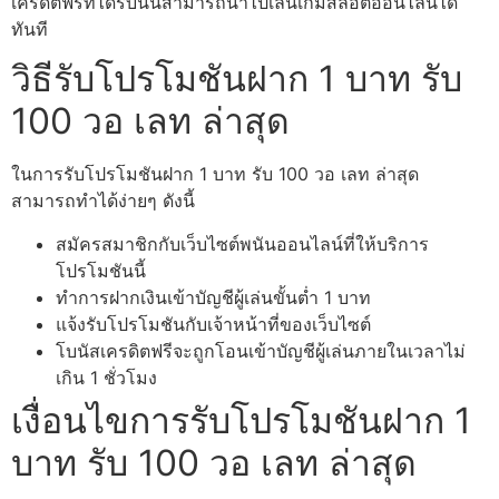
เครดิตฟรีที่ได้รับนั้นสามารถนำไปเล่นเกมสล็อตออนไลน์ได้
ทันที
วิธีรับโปรโมชันฝาก 1 บาท รับ
100 วอ เลท ล่าสุด
ในการรับโปรโมชันฝาก 1 บาท รับ 100 วอ เลท ล่าสุด
สามารถทำได้ง่ายๆ ดังนี้
สมัครสมาชิกกับเว็บไซต์พนันออนไลน์ที่ให้บริการ
โปรโมชันนี้
ทำการฝากเงินเข้าบัญชีผู้เล่นขั้นต่ำ 1 บาท
แจ้งรับโปรโมชันกับเจ้าหน้าที่ของเว็บไซต์
โบนัสเครดิตฟรีจะถูกโอนเข้าบัญชีผู้เล่นภายในเวลาไม่
เกิน 1 ชั่วโมง
เงื่อนไขการรับโปรโมชันฝาก 1
บาท รับ 100 วอ เลท ล่าสุด