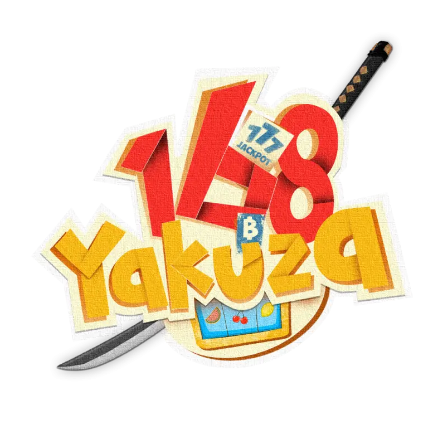
Skip
to
content