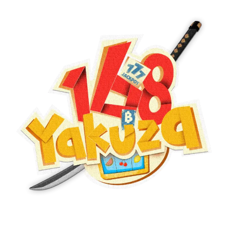
Skip
to
content