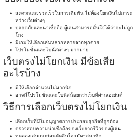
สะดวกและรวดเร็วในการเดิมพัน ไม่ต้องโยกเงินไปมาระ
หว่างเว็บต่างๆ
ปลอดภัยและน่าเชื่อถือ ผู้เล่นสามารถมั่นใจได้ว่าจะไม่ถูก
โกง
มีเกมให้เลือกเล่นหลากหลายจากทุกค่าย
โปรโมชั่นและโบนัสต่างๆ มากมาย
เว็บตรงไม่โยกเงิน มีข้อเสีย
อะไรบ้าง
มีให้เลือกจำนวนไม่มากนัก
อาจมีโปรโมชั่นและโบนัสน้อยกว่าเว็บที่ผ่านเอเย่นต์
วิธีการเลือกเว็บตรงไม่โยกเงิน
เลือกเว็บที่มีใบอนุญาตการประกอบธุรกิจที่ถูกต้อง
ตรวจสอบความน่าเชื่อถือของเว็บจากรีวิวของผู้เล่น
ทดลองเล่นเกมก่อนตัดสินใจสมัครสมาชิก