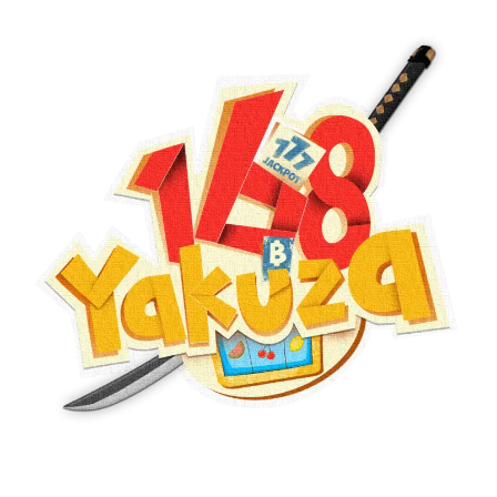
Skip
to
content