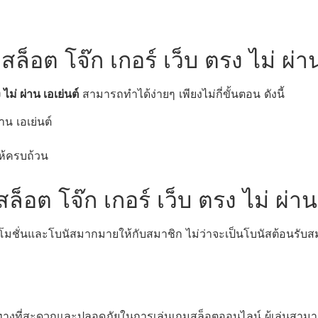
็อต โจ๊ก เกอร์ เว็บ ตรง ไม่ ผ่าน
 ไม่ ผ่าน เอเย่นต์
สามารถทำได้ง่ายๆ เพียงไม่กี่ขั้นตอน ดังนี้
่าน เอเย่นต์
ห้ครบถ้วน
อต โจ๊ก เกอร์ เว็บ ตรง ไม่ ผ่าน 
ชั่นและโบนัสมากมายให้กับสมาชิก ไม่ว่าจะเป็นโบนัสต้อนรับสม
ทางที่สะดวกและปลอดภัยในการเล่นเกมสล็อตออนไลน์ ผู้เล่นสามารถ