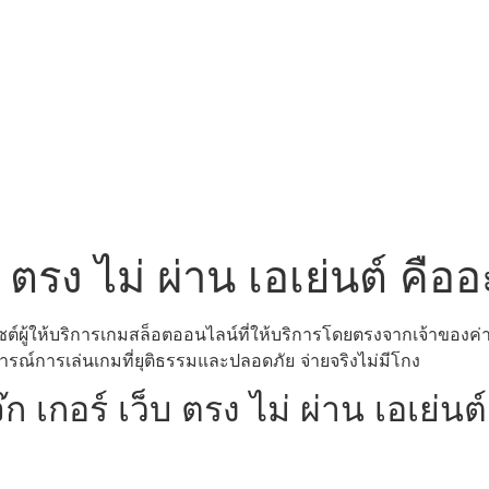
บ ตรง ไม่ ผ่าน เอเย่นต์ คือ
ไซต์ผู้ให้บริการเกมสล็อตออนไลน์ที่ให้บริการโดยตรงจากเจ้าของค่
ารณ์การเล่นเกมที่ยุติธรรมและปลอดภัย จ่ายจริงไม่มีโกง
 เกอร์ เว็บ ตรง ไม่ ผ่าน เอเย่นต์