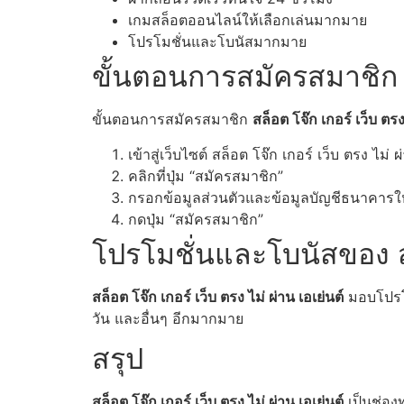
เกมสล็อตออนไลน์ให้เลือกเล่นมากมาย
โปรโมชั่นและโบนัสมากมาย
ขั้นตอนการสมัครสมาชิก สล
ขั้นตอนการสมัครสมาชิก
สล็อต โจ๊ก เกอร์ เว็บ ตรง
เข้าสู่เว็บไซต์ สล็อต โจ๊ก เกอร์ เว็บ ตรง ไม่ ผ
คลิกที่ปุ่ม “สมัครสมาชิก”
กรอกข้อมูลส่วนตัวและข้อมูลบัญชีธนาคารใ
กดปุ่ม “สมัครสมาชิก”
โปรโมชั่นและโบนัสของ สล็
สล็อต โจ๊ก เกอร์ เว็บ ตรง ไม่ ผ่าน เอเย่นต์
มอบโปรโม
วัน และอื่นๆ อีกมากมาย
สรุป
สล็อต โจ๊ก เกอร์ เว็บ ตรง ไม่ ผ่าน เอเย่นต์
เป็นช่อง