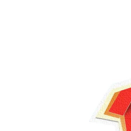
Skip
to
content