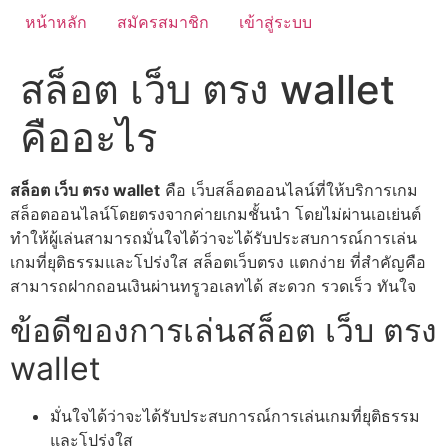
หน้าหลัก
สมัครสมาชิก
เข้าสู่ระบบ
สล็อต เว็บ ตรง wallet
คืออะไร
สล็อต เว็บ ตรง wallet
คือ เว็บสล็อตออนไลน์ที่ให้บริการเกม
สล็อตออนไลน์โดยตรงจากค่ายเกมชั้นนำ โดยไม่ผ่านเอเย่นต์
ทำให้ผู้เล่นสามารถมั่นใจได้ว่าจะได้รับประสบการณ์การเล่น
เกมที่ยุติธรรมและโปร่งใส สล็อตเว็บตรง แตกง่าย ที่สำคัญคือ
สามารถฝากถอนเงินผ่านทรูวอเลทได้ สะดวก รวดเร็ว ทันใจ
ข้อดีของการเล่นสล็อต เว็บ ตรง
wallet
มั่นใจได้ว่าจะได้รับประสบการณ์การเล่นเกมที่ยุติธรรม
และโปร่งใส