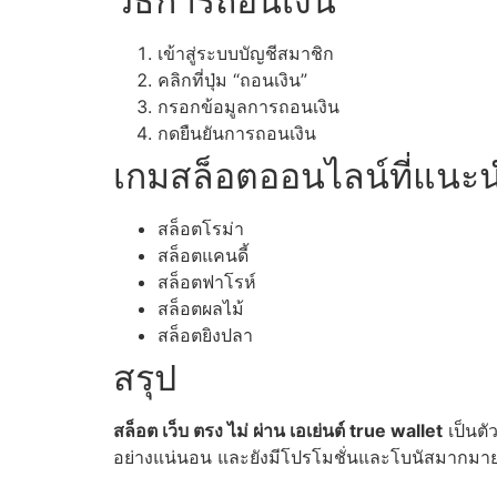
วิธีการถอนเงิน
เข้าสู่ระบบบัญชีสมาชิก
คลิกที่ปุ่ม “ถอนเงิน”
กรอกข้อมูลการถอนเงิน
กดยืนยันการถอนเงิน
เกมสล็อตออนไลน์ที่แนะ
สล็อตโรม่า
สล็อตแคนดี้
สล็อตฟาโรห์
สล็อตผลไม้
สล็อตยิงปลา
สรุป
สล็อต เว็บ ตรง ไม่ ผ่าน เอเย่นต์ true wallet
เป็นตั
อย่างแน่นอน และยังมีโปรโมชั่นและโบนัสมากมายให้