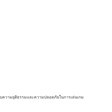
นจะได้รับความยุติธรรมและความปลอดภัยในการเล่นเกม