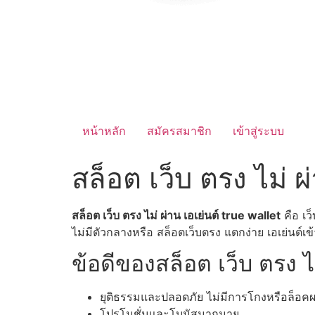
หน้าหลัก
สมัครสมาชิก
เข้าสู่ระบบ
สล็อต เว็บ ตรง ไม่ ผ
สล็อต เว็บ ตรง ไม่ ผ่าน เอเย่นต์ true wallet
คือ เว
ไม่มีตัวกลางหรือ สล็อตเว็บตรง แตกง่าย เอเย่นต์เ
ข้อดีของสล็อต เว็บ ตรง ไม
ยุติธรรมและปลอดภัย ไม่มีการโกงหรือล็อค
โปรโมชั่นและโบนัสมากมาย