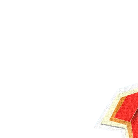
Skip
to
content