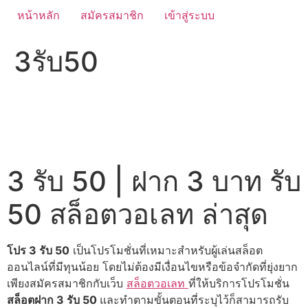
หน้าหลัก
สมัครสมาชิก
เข้าสู่ระบบ
3รับ50
3 รับ 50 | ฝาก 3 บาท รับ
50 สล็อตวอเลท ล่าสุด
โปร 3 รับ 50
เป็นโปรโมชั่นที่เหมาะสำหรับผู้เล่นสล็อต
ออนไลน์ที่มีทุนน้อย โดยไม่ต้องมีเงื่อนไขหรือข้อจำกัดที่ยุ่งยาก
เพียงสมัครสมาชิกกับเว็บ
สล็อตวอเลท
ที่ให้บริการโปรโมชั่น
สล็อตฝาก 3 รับ 50
และทำตามขั้นตอนที่ระบุไว้ก็สามารถรับ