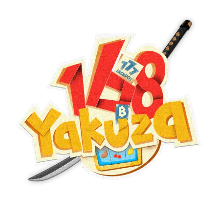
Skip
to
content