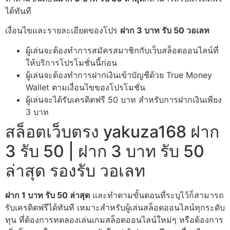
ได้ทันที
เงื่อนไขและรายละเอียดของโปร
ฝาก 3 บาท รับ 50 วอเลท
ผู้เล่นจะต้องทำการสมัครสมาชิกกับเว็บสล็อตออนไลน์ที่
ให้บริการโปรโมชั่นนี้ก่อน
ผู้เล่นจะต้องทำการฝากเงินเข้าบัญชีด้วย True Money
Wallet ตามเงื่อนไขของโปรโมชั่น
ผู้เล่นจะได้รับเครดิตฟรี 50 บาท สำหรับการฝากเงินเพียง
3 บาท
สล็อตเว็บตรง yakuza168 ฝาก
3 รับ 50 | ฝาก 3 บาท รับ 50
ล่าสุด รองรับ วอเลท
ฝาก 1 บาท รับ 50 ล่าสุด
และทำตามขั้นตอนที่ระบุไว้ก็สามารถ
รับเครดิตฟรีได้ทันที เหมาะสำหรับผู้เล่นสล็อตออนไลน์ทุกระดับ
ทุน ที่ต้องการทดลองเล่นเกมสล็อตออนไลน์ใหม่ๆ หรือต้องการ