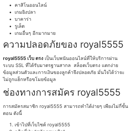
คาสิโนออนไลน์
เกมยิงปลา
บาคาร่า
รูเล็ต
เกมอื่นๆ อีกมากมาย
ความปลอดภัยของ royal5555
royal5555 เว็บ ตรง
เป็นเว็บพนันออนไลน์ที่ให้บริการผ่าน
ระบบ SSL ที่ได้รับมาตรฐานสากล สล็อตเว็บตรง แตกง่าย
ข้อมูลส่วนตัวและการเงินของลูกค้าจึงปลอดภัย มั่นใจได้ว่าจะ
ไม่ถูกแฮ็กหรือขโมยข้อมูล
ช่องทางการสมัคร royal5555
การสมัครสมาชิก royal5555 สามารถทำได้ง่ายๆ เพียงไม่กี่ขั้น
ตอน ดังนี้
เข้าไปที่เว็บไซต์ royal5555